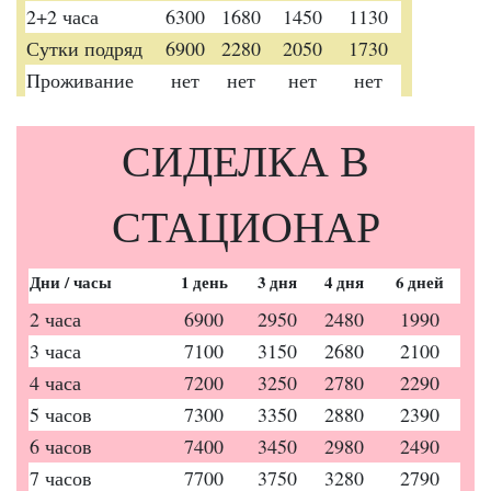
2+2 часа
6300
1680
1450
1130
Сутки подряд
6900
2280
2050
1730
Проживание
нет
нет
нет
нет
СИДЕЛКА В
СТАЦИОНАР
Дни / часы
1 день
3 дня
4 дня
6 дней
2 часа
6900
2950
2480
1990
3 часа
7100
3150
2680
2100
4 часа
7200
3250
2780
2290
5 часов
7300
3350
2880
2390
6 часов
7400
3450
2980
2490
7 часов
7700
3750
3280
2790