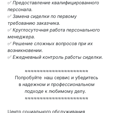
✅
Предоставление квалифицированного
персонала.
✅
Замена сиделки по первому
требованию заказчика.
✅
Круглосуточная работа персонального
менеджера.
✅
Решение сложных вопросов при их
возникновении.
✅
Ежедневный контроль работы сиделки.
≈
≈
≈
≈
≈
≈
≈
≈
≈
≈
≈
≈
≈
≈
≈
≈
≈
≈
≈
≈
≈
Попробуйте наш сервис и убедитесь
в
надежном и профессиональном
подходе
к любимому делу.
≈
≈≈≈≈≈≈≈≈≈≈≈≈≈≈≈≈≈≈≈≈
Центр социального обслуживания