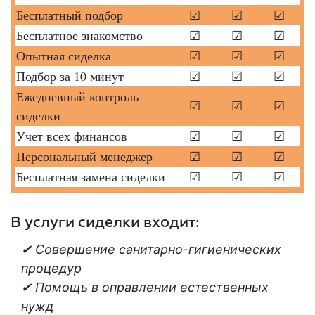
Бесплатный подбор
☑
☑
☑
Бесплатное знакомство
☑
☑
☑
Опытная сиделка
☑
☑
☑
Подбор за 10 минут
☑
☑
☑
Ежедневный контроль
☑
☑
☑
сиделки
Учет всех финансов
☑
☑
☑
Персональный менеджер
☑
☑
☑
Бесплатная замена сиделки
☑
☑
☑
В услуги сиделки входит:
✔ Совершение санитарно-гигиенических
процедур
✔ Помощь в оправлении естественных
нужд